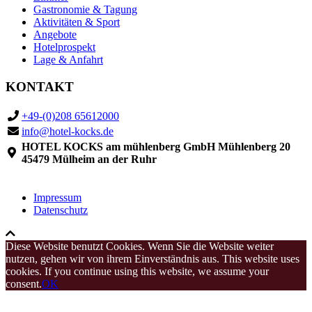
Gastronomie & Tagung
Aktivitäten & Sport
Angebote
Hotelprospekt
Lage & Anfahrt
KONTAKT
+49-(0)208 65612000
info@hotel-kocks.de
HOTEL KOCKS am mühlenberg GmbH Mühlenberg 20
45479 Mülheim an der Ruhr
Impressum
Datenschutz
Diese Website benutzt Cookies. Wenn Sie die Website weiter
nutzen, gehen wir von ihrem Einverständnis aus. This website uses
cookies. If you continue using this website, we assume your
consent.
OK